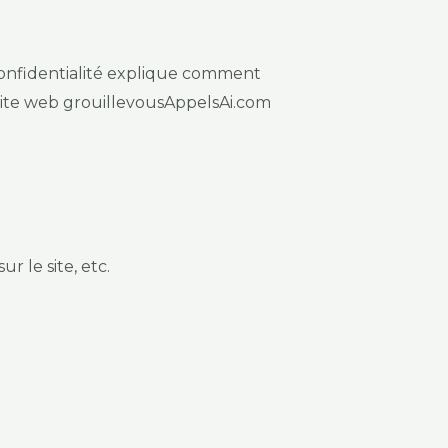
confidentialité explique comment
 site web grouillevousAppelsAi.com
r le site, etc.