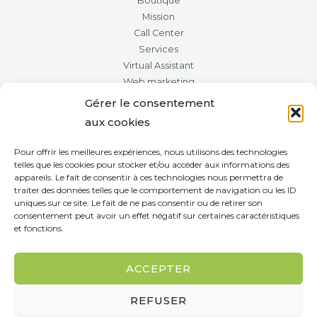
Boutique
Mission
Call Center
Services
Virtual Assistant
Web marketing
Real estate solution
Gérer le consentement
Customers
aux cookies
Contact
Pour offrir les meilleures expériences, nous utilisons des technologies
Contact infos
telles que les cookies pour stocker et/ou accéder aux informations des
appareils. Le fait de consentir à ces technologies nous permettra de
3030 Boulevard Lévesque O #2008 Laval, QC H7V 0B9
traiter des données telles que le comportement de navigation ou les ID
uniques sur ce site. Le fait de ne pas consentir ou de retirer son
info@grouillez-vous.com
consentement peut avoir un effet négatif sur certaines caractéristiques
et fonctions.
Tel :
438-495-0203
ACCEPTER
REFUSER