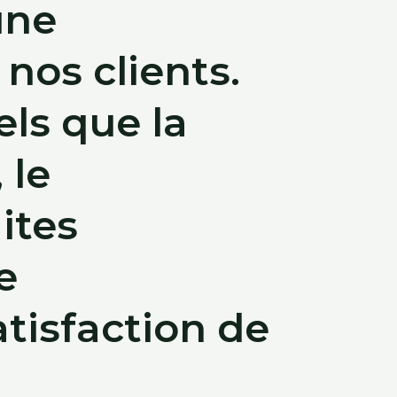
une
nos clients.
els que la
, le
aites
e
tisfaction de