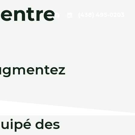
entre
(438) 495-0203
augmentez
uipé des