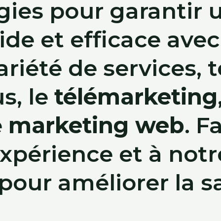
gies pour garantir 
e et efficace avec 
riété de services, t
s, le
télémarketing
e
marketing web
. F
xpérience et à notr
our améliorer la sa