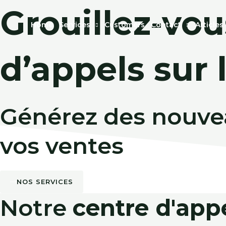
Aller
Grouillez-vo
au
Home
Services
Customers
Contact
Articles
contenu
d’appels sur 
Générez des nouve
vos ventes
NOS SERVICES
Notre
centre d'app