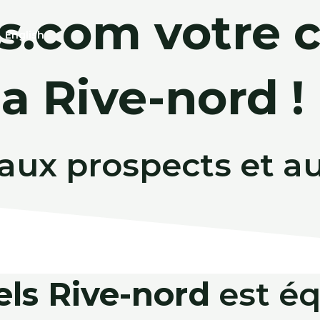
us.com votre
c
English
la Rive-nord
!
aux prospects et 
els Rive-nord
est éq