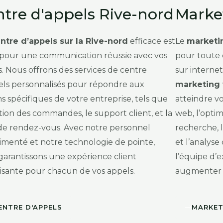
tre d'appels Rive-nord
Marke
ntre d’appels sur la Rive-nord
efficace est
Le
marketi
é pour une communication réussie avec vos
pour toute 
s. Nous offrons des services de centre
sur interne
els personnalisés pour répondre aux
marketing
s spécifiques de votre entreprise, tels que
atteindre vo
tion des commandes, le support client, et la
web, l’opti
 de rendez-vous. Avec notre personnel
recherche, 
imenté et notre technologie de pointe,
et l’analyse
garantissons une expérience client
l’équipe d’
aisante pour chacun de vos appels.
augmenter vo
ENTRE D'APPELS
MARKET