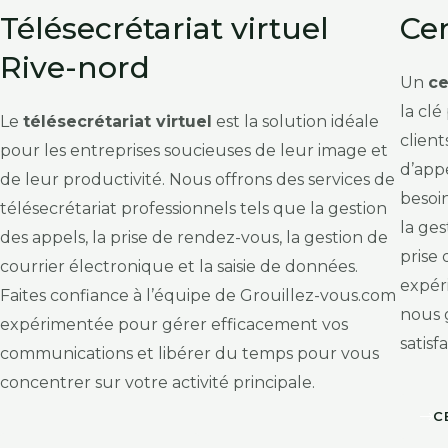
Télésecrétariat virtuel
Cen
Rive-nord
Un
ce
la cl
Le
télésecrétariat virtuel
est la solution idéale
client
pour les entreprises soucieuses de leur image et
d’app
de leur productivité. Nous offrons des services de
besoin
télésecrétariat professionnels tels que la gestion
la ges
des appels, la prise de rendez-vous, la gestion de
prise
courrier électronique et la saisie de données.
expér
Faites confiance à l’équipe de Grouillez-vous.com
nous 
expérimentée pour gérer efficacement vos
satisf
communications et libérer du temps pour vous
concentrer sur votre activité principale.
C