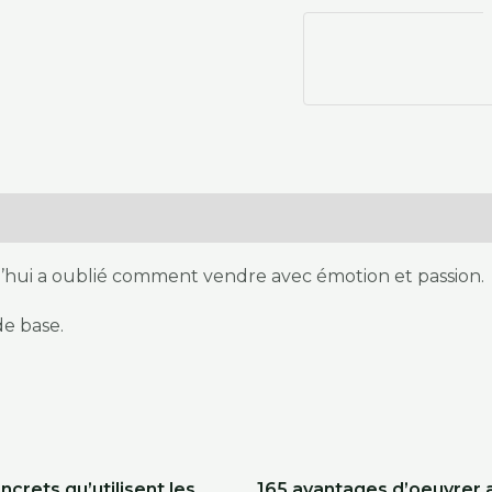
’hui a oublié comment vendre avec émotion et passion.
de base.
oncrets qu’utilisent les
165 avantages d’oeuvrer 