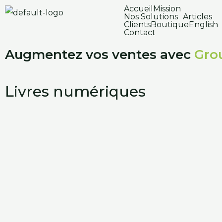
Aller
Accueil
Mission
Nos Solutions
Articles
au
Clients
Boutique
English
Contact
contenu
Augmentez vos ventes avec
Gro
Livres numériques