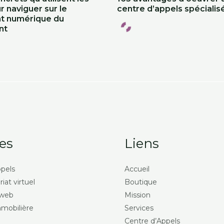
r naviguer sur le
centre d’appels spécialis
t numérique du
nt
es
Liens
ppels
Accueil
iat virtuel
Boutique
 web
Mission
mmobilière
Services
Centre d’Appels